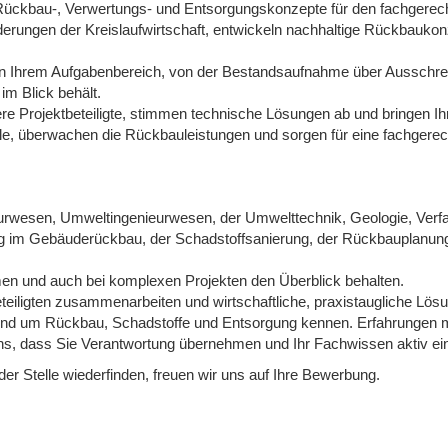
, Rückbau-, Verwertungs- und Entsorgungskonzepte für den fachger
rderungen der Kreislaufwirtschaft, entwickeln nachhaltige Rückbaukon
in Ihrem Aufgabenbereich, von der Bestandsaufnahme über Ausschrei
im Blick behält.
e Projektbeteiligte, stimmen technische Lösungen ab und bringen Ihr
le, überwachen die Rückbauleistungen und sorgen für eine fachgere
rwesen, Umweltingenieurwesen, der Umwelttechnik, Geologie, Verfah
ng im Gebäuderückbau, der Schadstoffsanierung, der Rückbauplanung
hmen und auch bei komplexen Projekten den Überblick behalten.
eiligten zusammenarbeiten und wirtschaftliche, praxistaugliche Lös
rund um Rückbau, Schadstoffe und Entsorgung kennen. Erfahrungen 
 uns, dass Sie Verantwortung übernehmen und Ihr Fachwissen aktiv e
 der Stelle wiederfinden, freuen wir uns auf Ihre Bewerbung.