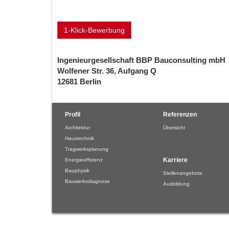
1-Klick-Bewerbung
Ingenieurgesellschaft BBP Bauconsulting mbH
Wolfener Str. 36, Aufgang Q
12681 Berlin
Profil
Referenzen
Architektur
Übersicht
Haustechnik
Tragwerksplanung
Karriere
Energieeffizienz
Bauphysik
Stellenangebote
Bauwerksdiagnose
Ausbildung