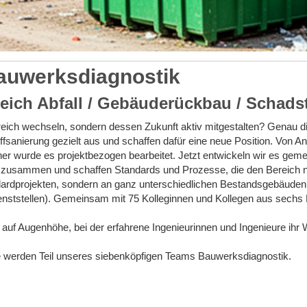
Bauwerksdiagnostik
reich Abfall / Gebäuderückbau / Schadst
reich wechseln, sondern dessen Zukunft aktiv mitgestalten? Genau d
sanierung gezielt aus und schaffen dafür eine neue Position. Von 
her wurde es projektbezogen bearbeitet. Jetzt entwickeln wir es geme
zusammen und schaffen Standards und Prozesse, die den Bereich na
andardprojekten, sondern an ganz unterschiedlichen Bestandsgebä
enststellen). Gemeinsam mit 75 Kolleginnen und Kollegen aus sechs F
f Augenhöhe, bei der erfahrene Ingenieurinnen und Ingenieure ihr W
Sie werden Teil unseres siebenköpfigen Teams Bauwerksdiagnostik.