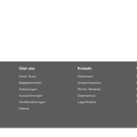
Über uns
Kontakt
Unser Team
Impressum
Mitgliedschaften
Ansprechpartner
Zulassungen
Rechtl. Hinweise
Auszeichnungen
Datenschutz
Veröffentlichungen
Lage/Anfahrt
Historie