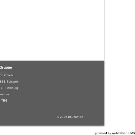
Gruppe
BBP Berlin
BBB Schwerin
HIP Hamburg
tectum
I-TEG
© 2026 baucon.de
powered by webEdition CMS