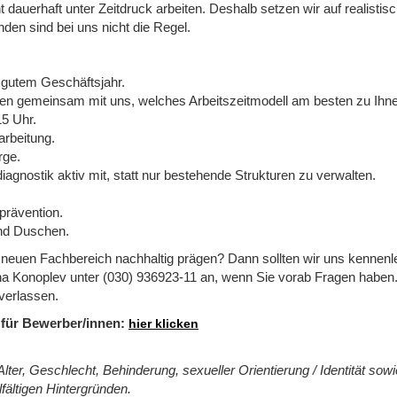
ht dauerhaft unter Zeitdruck arbeiten. Deshalb setzen wir auf realis
nden sind bei uns nicht die Regel.
 gutem Geschäftsjahr.
en gemeinsam mit uns, welches Arbeitszeitmodell am besten zu Ihn
15 Uhr.
arbeitung.
rge.
iagnostik aktiv mit, statt nur bestehende Strukturen zu verwalten.
rävention.
und Duschen.
euen Fachbereich nachhaltig prägen? Dann sollten wir uns kennenle
 Konoplev unter (030) 936923-11 an, wenn Sie vorab Fragen haben. 
verlassen.
 für Bewerber/innen:
hier klicken
lter, Geschlecht, Behinderung, sexueller Orientierung / Identität sowie
ältigen Hintergründen.